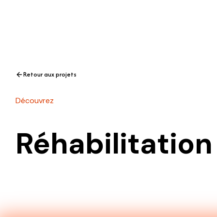
Services
Projets
À propos
Retour aux projets
Découvrez
Réhabilitation
Réhabilitation du pont Saint-Espr